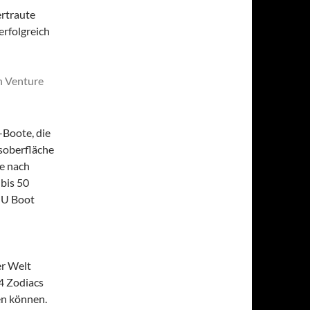
ertraute
erfolgreich
-Boote, die
esoberfläche
e nach
bis 50
s U Boot
er Welt
4 Zodiacs
en können.