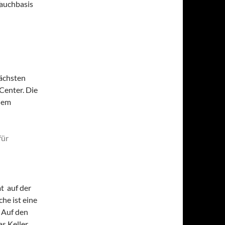
Tauchbasis
nächsten
 Center. Die
dem
t auf der
he ist eine
 Auf den
s Keller