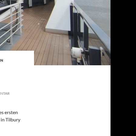
RN
ENTAR
es ersten
in Tilbury