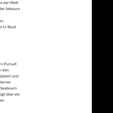
te der Welt
 der Sebourn
en.
em U-Boot
rn Pursuit
ch den
zipiert und
derner
r Seabourn
ügt über ein
hen