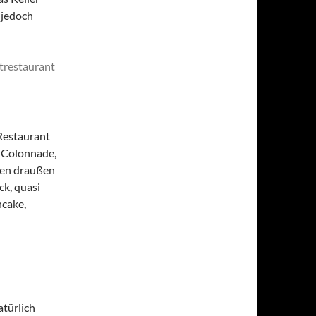
 jedoch
Restaurant
e Colonnade,
ten draußen
ck, quasi
ncake,
atürlich