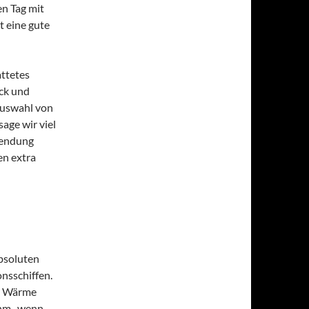
en Tag mit
t eine gute
attetes
ck und
Auswahl von
age wir viel
wendung
en extra
bsoluten
nsschiffen.
as Wärme
hm , wenn