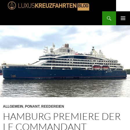
Suchen
Luxuskreuzfahrten
ZUM
PRIMÄR
INHALT
MENÜ
SPRINGEN
ALLGEMEIN
,
PONANT
,
REEDEREIEN
HAMBURG PREMIERE DER
LE COMMANDANT