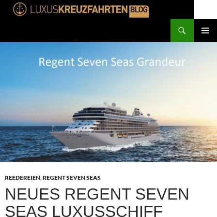
Suchen
Luxuskreuzfahrten
ZUM
PRIMÄR
INHALT
MENÜ
SPRINGEN
REEDEREIEN
,
REGENT SEVEN SEAS
NEUES REGENT SEVEN
SEAS LUXUSSCHIFF