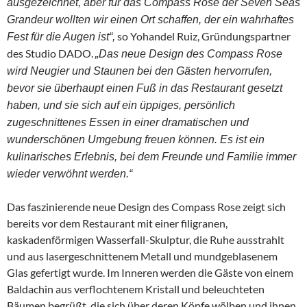
ausgezeichnet, aber für das Compass Rose der Seven Seas
Grandeur wollten wir einen Ort schaffen, der ein wahrhaftes
so Yohandel Ruiz, Gründungspartner
Fest für die Augen ist“,
des Studio DADO.
„Das neue Design des Compass Rose
wird Neugier und Staunen bei den Gästen hervorrufen,
bevor sie überhaupt einen Fuß in das Restaurant gesetzt
haben, und sie sich auf ein üppiges, persönlich
zugeschnittenes Essen in einer dramatischen und
wunderschönen Umgebung freuen können. Es ist ein
kulinarisches Erlebnis, bei dem Freunde und Familie immer
wieder verwöhnt werden.“
Das faszinierende neue Design des Compass Rose zeigt sich
bereits vor dem Restaurant mit einer filigranen,
kaskadenförmigen Wasserfall-Skulptur, die Ruhe ausstrahlt
und aus lasergeschnittenem Metall und mundgeblasenem
Glas gefertigt wurde. Im Inneren werden die Gäste von einem
Baldachin aus verflochtenem Kristall und beleuchteten
Bäumen begrüßt, die sich über deren Köpfe wölben und ihnen